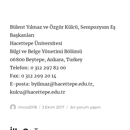
Bülent Yılmaz ve Özgür Külcü, Sempozyum Eş
Başkanları
Hacettepe Üniversitesi
Bilgi ve Belge Yönetimi Bölümü
06800 Beytepe, Ankara, Turkey
Telefon: 0 312 297 82 00
Fax: 0 312 299 20 14
E-posta: byilmaz@hacettepe.edu.tr,
kulcu@hacettepe.edu.tr
Yazar
Yayın
İkinci
imcw2018
3 Ekim 2017
bir yorum yapın
tarihi
Çağrı
için