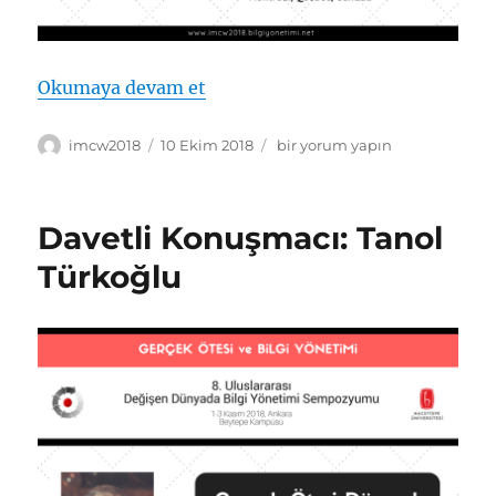
“Sempozyum Açış Konuşmacısı: 
Okumaya devam et
Yazar
Yayın
Sempozyum
imcw2018
10 Ekim 2018
bir yorum yapın
tarihi
Açış
Konuşmacısı:
Kimiz
Davetli Konuşmacı: Tanol
Dalkir
için
Türkoğlu