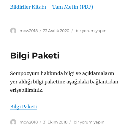
Bildiriler Kitabı – Tam Metin (PDF)
Yazar
Yayın
Bildiriler
imcw2018
23 Aralık 2020
bir yorum yapın
tarihi
Kitabı
için
Bilgi Paketi
Sempozyum hakkında bilgi ve açıklamaların
yer aldığı bilgi paketine aşağıdaki bağlantıdan
erişebilirsiniz.
Bilgi Paketi
Yazar
Yayın
Bilgi
imcw2018
31 Ekim 2018
bir yorum yapın
tarihi
Paketi