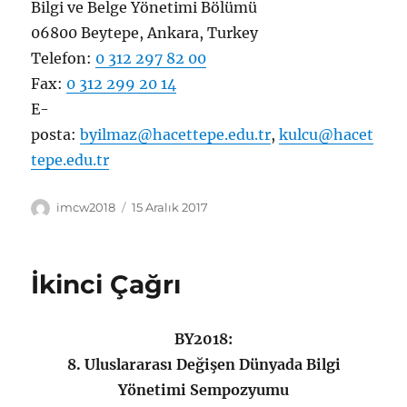
Bilgi ve Belge Yönetimi Bölümü
06800 Beytepe, Ankara, Turkey
Telefon:
0 312 297 82 00
Fax:
0 312 299 20 14
E-
posta:
byilmaz@hacettepe.edu.tr
,
kulcu@hacet
tepe.edu.tr
Yazar
Yayın
imcw2018
15 Aralık 2017
tarihi
İkinci Çağrı
BY2018:
8. Uluslararası Değişen Dünyada Bilgi
Yönetimi Sempozyumu