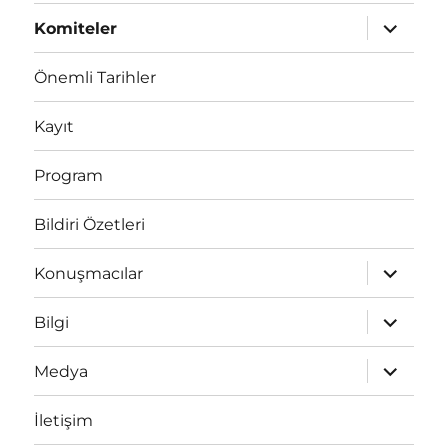
Alt
Komiteler
menüyü
genişlet
Önemli Tarihler
Kayıt
Program
Bildiri Özetleri
Alt
Konuşmacılar
menüyü
genişlet
Alt
Bilgi
menüyü
genişlet
Alt
Medya
menüyü
genişlet
İletişim