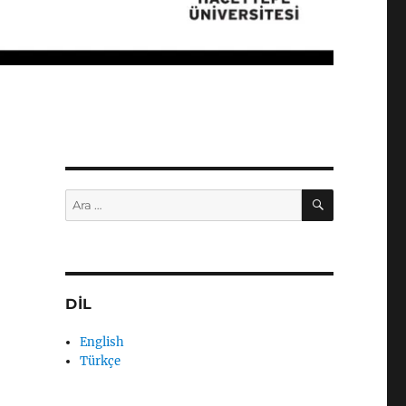
ARA
Ara:
DİL
English
Türkçe