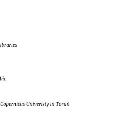
ibraries
mbia
Copernicus Univeristy in Toruń