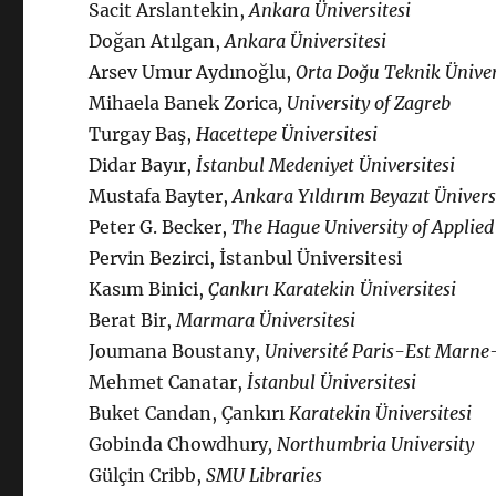
Sacit Arslantekin,
Ankara Üniversitesi
Doğan Atılgan,
Ankara Üniversitesi
Arsev Umur Aydınoğlu,
Orta Doğu Teknik Üniver
Mihaela Banek Zorica
, University of Zagreb
Turgay Baş,
Hacettepe Üniversitesi
Didar Bayır,
İstanbul Medeniyet Üniversitesi
Mustafa Bayter,
Ankara Yıldırım Beyazıt Ünivers
Peter G. Becker,
The Hague University of Applied
Pervin Bezirci, İstanbul Üniversitesi
Kasım Binici,
Çankırı Karatekin Üniversitesi
Berat Bir,
Marmara Üniversitesi
Joumana Boustany,
Université Paris-Est Marne
Mehmet Canatar,
İstanbul Üniversitesi
Buket Candan, Çankırı
Karatekin Üniversitesi
Gobinda Chowdhury
, Northumbria University
Gülçin Cribb,
SMU Libraries