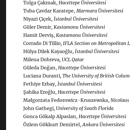
Tolga Çakmak,
Hacettepe Üniversitesi
Tuba Çavdar Karatepe,
Marmara Üniversitesi
Niyazi Çiçek,
İstanbul Üniversitesi
Güler Demir,
Kastamonu Üniversitesi
Hamit Derviş,
Kastamonu Üniversitesi
Corrado Di Tillio
, IFLA Section on Metropolitan L
Hülya Dilek Kayaoğlu,
İstanbul Üniversitesi
Milena Dobreva
, UCL Qatar
Güleda Doğan,
Hacettepe Üniversitesi
Luciana Duranti
, The University of British Colu
Fethiye Erbay,
İstanbul Üniversitesi
Şahika Eroğlu,
Hacettepe Üniversitesi
Małgorzata Fedorowicz-Kruszewska,
Nicolaus 
John Gathegi
, University of South Florida
Gonca Gökalp Alpaslan,
Hacettepe Üniversitesi
Özlem Gökkurt Demirtel,
Ankara Üniversitesi