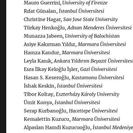
Mauro Guerrini
, University of Firenze
Rıfat Günalan,
İstanbul Üniversitesi
Christine Hagar
, San Jose State University
Türkay Henkoğlu,
Adnan Menderes Üniversitesi
Munazza Jabeen
, University of Balochistan
Asiye Kakırman Yıldız,
Marmara Üniversitesi
Hamza Kandur,
Marmara Üniversitesi
Leyla Kanık
, Ankara Yıldırım Beyazıt Üniversites
Esra İlkay Keloğlu İşler,
Gazi Üniversitesi
Hasan S. Keseroğlu,
Kastamonu Üniversitesi
İshak Keskin,
İstanbul Üniversitesi
Tibor Koltay,
Eszterházy Károly University
Ümit Konya,
İstanbul Üniversitesi
Serap Kurbanoğlu,
Hacettepe Üniversitesi
Kemalettin Kuzucu,
Marmara Üniversitesi
Alpaslan Hamdi Kuzucuoğlu,
İstanbul Medeniyet