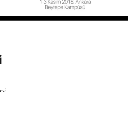
i
esi